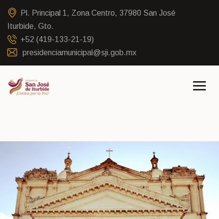
Pl. Principal 1, Zona Centro, 37980 San José
Iturbide, Gto.
+52 (419-133-21-19)
presidenciamunicipal@sji.gob.mx