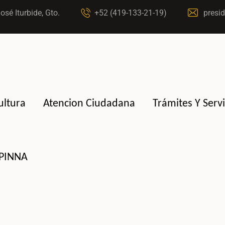
osé Iturbide, Gto.
+52 (419-133-21-19)
presid
ultura
Atencion Ciudadana
Trámites Y Servi
IPINNA