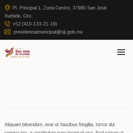
Pl. Principal 1, Zona Centro, 37980 San José
Iturbide, Gto.
+52 (419-133-21-19)
presidenciamunicipal@sji.gob.mx
Aliquam bibendum, erat ut faucibus fringilla, tortor dui
congue leo, a vestibulum nunc lorem id orci. Sed rutrum ut