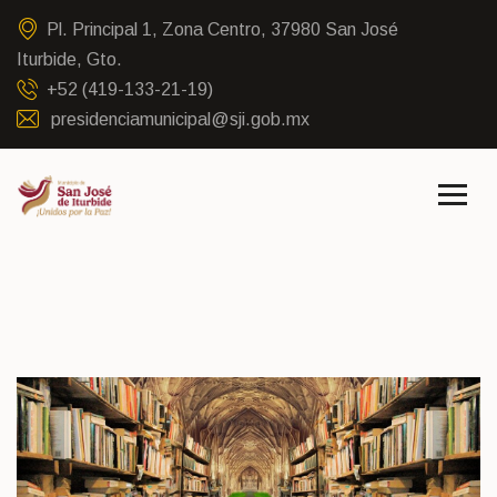
Pl. Principal 1, Zona Centro, 37980 San José
Iturbide, Gto.
+52 (419-133-21-19)
presidenciamunicipal@sji.gob.mx