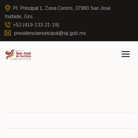
Pl. Principal 1, Zona Centro, 37980 San José
Iturbide, Gto.
+52 (419-133-21-19)
presidenciamunicipal@sji.gob.mx