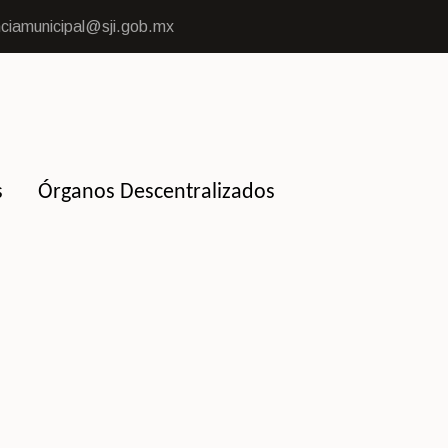
ciamunicipal@sji.gob.mx
s
Órganos Descentralizados