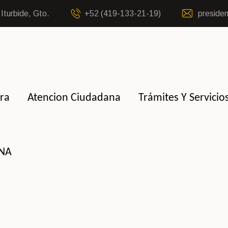
Iturbide, Gto.
+52 (419-133-21-19)
presiden
ra
Atencion Ciudadana
Trámites Y Servicio
NNA